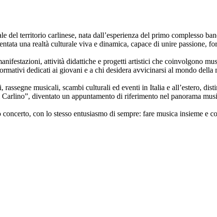
e del territorio carlinese, nata dall’esperienza del primo complesso ban
ntata una realtà culturale viva e dinamica, capace di unire passione, fo
festazioni, attività didattiche e progetti artistici che coinvolgono music
formativi dedicati ai giovani e a chi desidera avvicinarsi al mondo della
rassegne musicali, scambi culturali ed eventi in Italia e all’estero, disti
di Carlino”, diventato un appuntamento di riferimento nel panorama musi
 concerto, con lo stesso entusiasmo di sempre: fare musica insieme e c