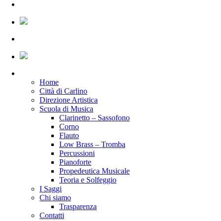
Home
Città di Carlino
Direzione Artistica
Scuola di Musica
Clarinetto – Sassofono
Corno
Flauto
Low Brass – Tromba
Percussioni
Pianoforte
Propedeutica Musicale
Teoria e Solfeggio
I Saggi
Chi siamo
Trasparenza
Contatti