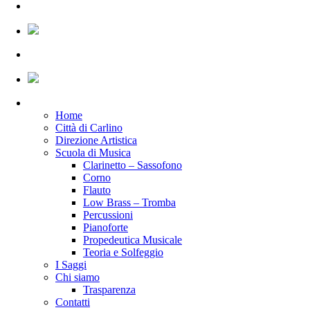
Home
Città di Carlino
Direzione Artistica
Scuola di Musica
Clarinetto – Sassofono
Corno
Flauto
Low Brass – Tromba
Percussioni
Pianoforte
Propedeutica Musicale
Teoria e Solfeggio
I Saggi
Chi siamo
Trasparenza
Contatti