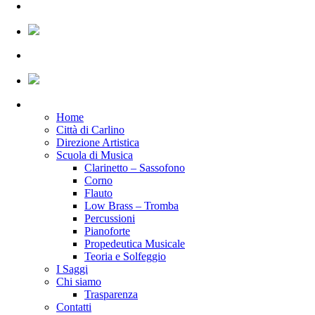
Home
Città di Carlino
Direzione Artistica
Scuola di Musica
Clarinetto – Sassofono
Corno
Flauto
Low Brass – Tromba
Percussioni
Pianoforte
Propedeutica Musicale
Teoria e Solfeggio
I Saggi
Chi siamo
Trasparenza
Contatti