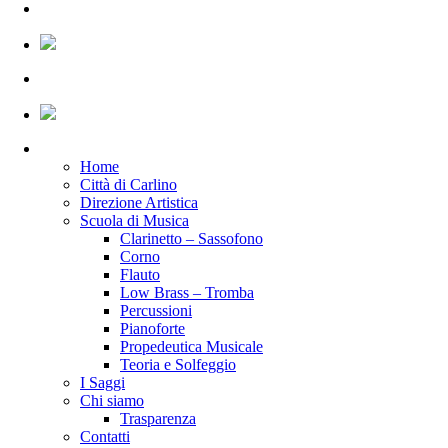
Home
Città di Carlino
Direzione Artistica
Scuola di Musica
Clarinetto – Sassofono
Corno
Flauto
Low Brass – Tromba
Percussioni
Pianoforte
Propedeutica Musicale
Teoria e Solfeggio
I Saggi
Chi siamo
Trasparenza
Contatti