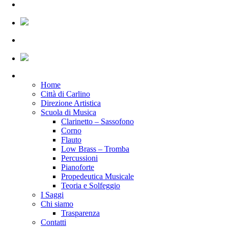
Home
Città di Carlino
Direzione Artistica
Scuola di Musica
Clarinetto – Sassofono
Corno
Flauto
Low Brass – Tromba
Percussioni
Pianoforte
Propedeutica Musicale
Teoria e Solfeggio
I Saggi
Chi siamo
Trasparenza
Contatti