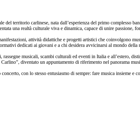
e del territorio carlinese, nata dall’esperienza del primo complesso ban
ntata una realtà culturale viva e dinamica, capace di unire passione, fo
festazioni, attività didattiche e progetti artistici che coinvolgono music
formativi dedicati ai giovani e a chi desidera avvicinarsi al mondo della
rassegne musicali, scambi culturali ed eventi in Italia e all’estero, disti
di Carlino”, diventato un appuntamento di riferimento nel panorama musi
 concerto, con lo stesso entusiasmo di sempre: fare musica insieme e c