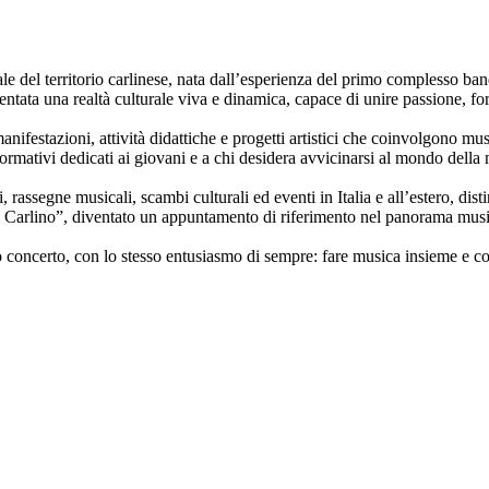
e del territorio carlinese, nata dall’esperienza del primo complesso ban
ntata una realtà culturale viva e dinamica, capace di unire passione, fo
festazioni, attività didattiche e progetti artistici che coinvolgono music
formativi dedicati ai giovani e a chi desidera avvicinarsi al mondo della
rassegne musicali, scambi culturali ed eventi in Italia e all’estero, disti
di Carlino”, diventato un appuntamento di riferimento nel panorama musi
 concerto, con lo stesso entusiasmo di sempre: fare musica insieme e c