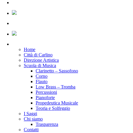
Home
Città di Carlino
Direzione Artistica
Scuola di Musica
Clarinetto – Sassofono
Corno
Flauto
Low Brass – Tromba
Percussioni
Pianoforte
Propedeutica Musicale
Teoria e Solfeggio
I Saggi
Chi siamo
Trasparenza
Contatti